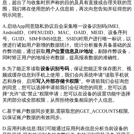
息，超出了与收集时所声称的目的及具有直接或合理关联的范
围，我们将在使用您的个人信息前，再次向您告知并征得您的
明示同意。
A.启动App同意隐私协议后会采集唯一设备识别码(IMEI、
AndroidID、OPENUDID、MAC、OAID、MEID、设备序列
号、GUID、SIM卡IMSI信息、SSID)对用户进行唯一标识，以
便进行诸如用户新增的数据统计。统计分析服务具备基础的反
作弊功能，通过获取
用户位置信息及IP地址
，剔除作弊设备，
同时矫正用户的地域分布数据，提高报表数据的准确性。
B.为了能正常读取
设备识别号码
，保证您能正常保存图片、视
频或缓存信息到手机上使用，我们会向系统申请"读取手机状
态和身份、启用
写入外部存储卡权限
"。申请前我们会征询您
的同意，您可以选择申请前我们会征询您的同意，您可以选
择“允许”或“禁止”权限申请；您可以在设备的设置功能中选择
关闭部分或全部权限，从而拒绝收集相应的个人信息。
C.基于账户数据同步更新,需获取您的GET_ACCOUNTS权限,
以保证账户数据的有效同步。
D.应用列表信息:我们可能通过应用列表信息分析当前设备的