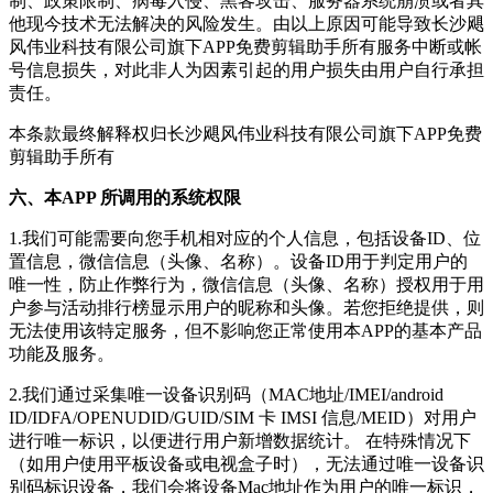
制、政策限制、病毒入侵、黑客攻击、服务器系统崩溃或者其
他现今技术无法解决的风险发生。由以上原因可能导致
长沙飓
风伟业科技有限公司
旗下APP
免费剪辑助手
所有服务中断或帐
号信息损失，对此非人为因素引起的用户损失由用户自行承担
责任。
本条款最终解释权归
长沙飓风伟业科技有限公司
旗下APP
免费
剪辑助手
所有
六、本APP 所调用的系统权限
1.我们可能需要向您手机相对应的个人信息，包括设备ID、位
置信息，微信信息（头像、名称）。设备ID用于判定用户的
唯一性，防止作弊行为，微信信息（头像、名称）授权用于用
户参与活动排行榜显示用户的昵称和头像。若您拒绝提供，则
无法使用该特定服务，但不影响您正常使用本APP的基本产品
功能及服务。
2.我们通过采集唯一设备识别码（MAC地址/IMEI/android
ID/IDFA/OPENUDID/GUID/SIM 卡 IMSI 信息/MEID）对用户
进行唯一标识，以便进行用户新增数据统计。 在特殊情况下
（如用户使用平板设备或电视盒子时），无法通过唯一设备识
别码标识设备，我们会将设备Mac地址作为用户的唯一标识，