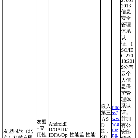
27001:
2013
信息
安全
管理
体系
认
证、I
SO/IE
C 270
18:201
9公有
云个
人信
息保
护管
理体
系认
嵌入
http
证。
第三
s://
ww
并拥
方S
友盟
AndroidI
w.u
D
有公
+应
D/OAID/
me
友盟同欣（北
K，
安部
性能监
性能
用性
IDFA/Op
ng.
SD
京）科技有限