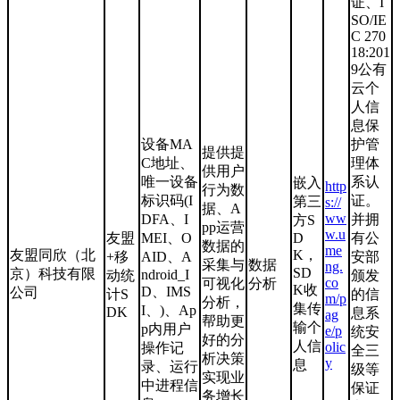
证、I
SO/IE
C 270
18:201
9公有
云个
人信
息保
设备MA
护管
提供提
C地址、
理体
供用户
唯一设备
系认
嵌入
http
行为数
标识码(I
证。
第三
s://
据、A
ww
DFA、I
并拥
方S
pp运营
w.u
友盟
MEI、O
D
有公
数据的
me
友盟同欣（北
K，
+移
AID、A
安部
采集与
数据
ng.
SD
京）科技有限
ndroid_I
动统
颁发
co
可视化
分析
K收
D、IMS
公司
计S
的信
m/p
分析，
集传
I、)、Ap
DK
息系
ag
帮助更
输个
p内用户
e/p
统安
好的分
人信
olic
操作记
全三
析决策
y
息
录、运行
级等
实现业
中进程信
保证
务增长