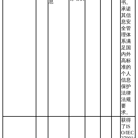
息
书。
承诺
其信
息安
全管
理体
系满
足国
内外
高标
准的
个人
信息
保护
法律
法规
要
求。
获得
了IS
O/IEC