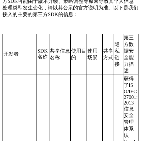
方SDK可能由于版本升级、策略调整等原因导致其个人信息
处理类型发生变化，请以其公示的官方说明为准。以下是我们
接入的主要的第三方SDK的信息：
第三
隐
方数
SDK
共享信息
使用目
使用
共享
私
据安
开发者
名称
名称
的
场景
方式
链
全能
接
力描
述
获得
了IS
O/IEC
27001:
2013
信息
安全
管理
体系
认