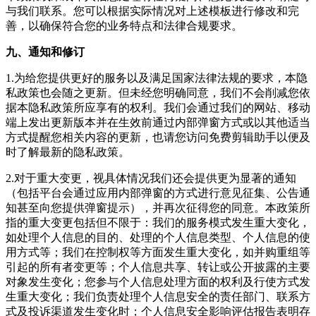
与我们联系。您可以根据实际情况对上述模板进行修改和完
善，以确保符合您的业务特点和法律合规要求。
九、通知和修订
1.为给您提供更好的服务以及满足国家法律法规的要求，本隐
私政策也会随之更新。但未经您明确同意，我们不会削减您依
据本隐私政策所应享有的权利。我们会通过我们的网站、移动
端上发出更新版本并在生效前通过内部弹窗方式或以其他适当
方式提醒您相关内容的更新，也请您访问
免费剪辑助手
以便及
时了解最新的隐私政策。
2.对于重大变更，视具体情况我们还会提供更为显著的通知
（包括平台会通过应用内部弹窗的方式进行意见征集、公告通
知甚至向您提供弹窗提示），并再次征得您的同意。本政策所
指的重大变更包括但不限于：我们的服务模式发生重大变化，
如处理个人信息的目的、处理的个人信息类型、个人信息的使
用方式等；我们在控制权等方面发生重大变化，如并购重组等
引起的所有者变更等；个人信息共享、转让或公开披露的主要
对象发生变化；您参与个人信息处理方面的权利及行使方式发
生重大变化；我们负责处理个人信息安全的责任部门、联系方
式及投诉渠道发生变化时；个人信息安全影响评估报告表明存