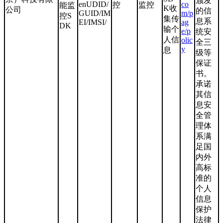
颁发
enUDID/
co
控
监控
能监
K收
公司
的信
GUID/IM
m/p
控S
集传
息系
EI/IMSI/
ag
DK
输个
e/p
统安
人信
olic
全三
y
息
级等
保证
书。
承诺
其信
息安
全管
理体
系满
足国
内外
高标
准的
个人
信息
保护
法律