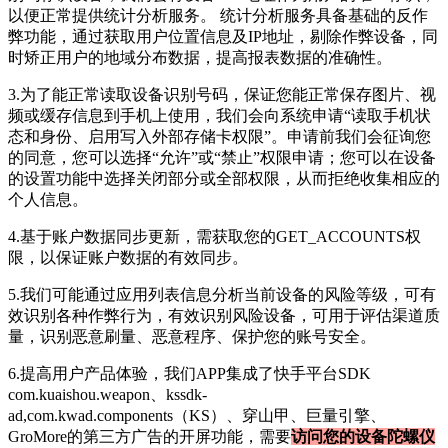
以便正常提供统计分析服务。 统计分析服务具备基础的反作
弊功能，通过获取用户位置信息及IP地址，剔除作弊设备，同
时矫正用户的地域分布数据，提高报表数据的准确性。
3.为了能正常读取设备识别号码，保证您能正常保存图片、视
频或缓存信息到手机上使用，我们会向系统申请“读取手机状
态和身份、启用写入外部存储卡权限”。申请前我们会征询您
的同意，您可以选择“允许”或“禁止”权限申请；您可以在设备
的设置功能中选择关闭部分或全部权限，从而拒绝收集相应的
个人信息。
4.基于账户数据同步更新，需获取您的GET_ACCOUNTS权
限，以保证账户数据的有效同步。
5.我们可能通过应用列表信息分析当前设备的风险等级，可有
效识别各种作弊行为，有效识别风险设备，可用于评估渠道质
量，识别恶意刷量、恶意程序、保护您的账号安全。
6.提高用户产品体验，我们APP集成了快手平台SDK
com.kuaishou.weapon、kssdk-
ad,com.kwad.components（KS）、穿山甲、巨量引擎、
GroMore的第三方广告的开屏功能，需要
访问您的设备陀螺仪