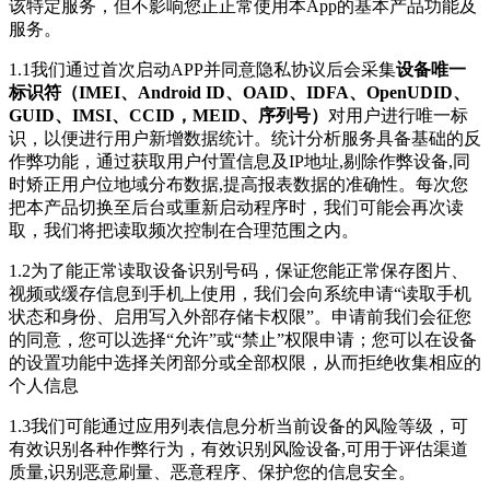
该特定服务，但不影响您正正常使用本App的基本产品功能及
服务。
1.1我们通过首次启动APP并同意隐私协议后会采集
设备唯一
标识符（IMEI、Android ID、OAID、IDFA、OpenUDID、
GUID、IMSI、CCID，MEID、序列号）
对用户进行唯一标
识，以便进行用户新增数据统计。统计分析服务具备基础的反
作弊功能，通过获取用户付置信息及IP地址,剔除作弊设备,同
时矫正用户位地域分布数据,提高报表数据的准确性。每次您
把本产品切换至后台或重新启动程序时，我们可能会再次读
取，我们将把读取频次控制在合理范围之内。
1.2为了能正常读取设备识别号码，保证您能正常保存图片、
视频或缓存信息到手机上使用，我们会向系统申请“读取手机
状态和身份、启用写入外部存储卡权限”。申请前我们会征您
的同意，您可以选择“允许”或“禁止”权限申请；您可以在设备
的设置功能中选择关闭部分或全部权限，从而拒绝收集相应的
个人信息
1.3我们可能通过应用列表信息分析当前设备的风险等级，可
有效识别各种作弊行为，有效识别风险设备,可用于评估渠道
质量,识别恶意刷量、恶意程序、保护您的信息安全。