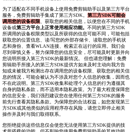
为了适配在不同手机设备上使用
免费剪辑助手
以及第三方平台
服务，
免费剪辑助手
集成了第三方SDK。
第三方SDK可能会
调用您的设备权限
、获取您的相关信息，以便您在不同的手机
设备或
第三方平台上正常使用相应功能。
不同的第三方SDK
所调用的设备权限类型以及所获得的信息可能不同，可能包括
获取您的位置信息、读/写您的外部存储卡、读取您的手机状
态和身份、查看WLAN连接、检索正在运行的应用。我们会
尽到审慎义务，努力保障您的信息安全，尽可能及时更新并向
您说明所接入第三方SDK的最新情况。 但也请您理解：
免费
剪辑助手
所接入的第三方SDK提供方如未及时主动向我方告
知或未被我方检测出存在调用您的设备权限、获取您的相关信
息的情况，可能会被认为不涉及对您个人信息的收集，因而也
不在此说明。第三方SDK收集和处理个人信息的行为遵循其
自身的隐私条款，而不适用本隐私政策。为了最大程度保障您
的信息安全，我们强烈建议您在使用任何第三方SDK的服务
前先行查看其隐私条款。为保障您的合法权益，如您发现第三
方SDK或其他类似的应用程序存在风险，请您立即停止相关
操作并及时与我们取得联系。
您拒绝提供这些信息仅会使您无法使用第三方SDK提供的技
术所搭载的功能，但不影响您使用
免费剪辑助手
的其他功能。