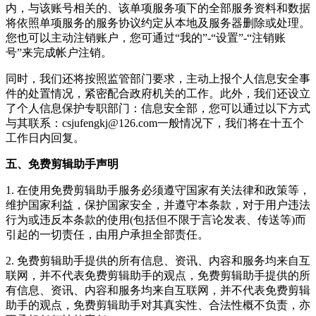
内，与该账号相关的、该单项服务项下的全部服务资料和数据
将依照单项服务的服务协议约定从本地及服务器删除或处理。
您也可以主动注销账户，您可通过“我的”-“设置”-“注销账
号”来完成帐户注销。
同时，我们还将按照监管部门要求，主动上报个人信息安全事
件的处置情况，紧密配合政府机关的工作。此外，我们还设立
了个人信息保护专职部门：信息安全部，您可以通过以下方式
与其联系：
csjufengkj@126.com
一般情况下，我们将在十五个
工作日内回复。
五、免费剪辑助手声明
1. 在使用
免费剪辑助手
服务必须遵守国家有关法律和政策等，
维护国家利益，保护国家安全，并遵守本条款，对于用户违法
行为或违反本条款的使用(包括但不限于言论发表、传送等)而
引起的一切责任，由用户承担全部责任。
2.
免费剪辑助手
提供的所有信息、资讯、内容和服务均来自互
联网，并不代表
免费剪辑助手
的观点，
免费剪辑助手
提供的所
有信息、资讯、内容和服务均来自互联网，并不代表
免费剪辑
助手
的观点，
免费剪辑助手
对其真实性、合法性概不负责，亦