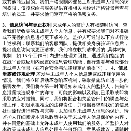
或其他商业目的。我们严格限制内部员工对未成年人信息的访
问权限，仅授权给与服务提供直接相关且经过严格背景审查与
培训的员工，并要求他们遵守严格的保密义务。
3、信息访问与更正权利
未成年人的监护人有权随时访问、查
看我们所收集的未成年人个人信息，并有权要求我们对不准确
或不完整的信息进行更正或补充。监护人可通过以下方式行使
上述权利：联系我们的客服团队，提供相关身份验证信息后，
提出信息访问或更正请求。我们将在收到请求后的 [具体时间
限制，如 15 个工作日] 内进行处理并回复。通过我们指定的
在线平台或应用内设置的信息管理功能，自行查看与修改部分
未成年人信息（在符合安全与法律规定的前提下）。
4、信息
泄露或违规处理
若发生未成年人个人信息泄露或违规使用的
情况，我们将立即启动应急响应机制，采取措施防止进一步的
损害发生。我们将在第一时间通知未成年人的监护人，告知信
息泄露或违规事件的详情、可能的影响以及我们已采取或即将
采取的应对措施。同时，我们将配合相关监管部门的调查与处
理工作，积极承担相应的法律责任，并根据要求对我们的信息
处理流程进行整改与完善，以加强对未成年人信息的保护。请
监护人仔细阅读本隐私政策中关于未成年人信息保护的内容，
并在同意的基础上允许未成年人使用我们的服务。若监护人对
本政策或未成年人信息处理有任何疑问、意见或建议，请随时